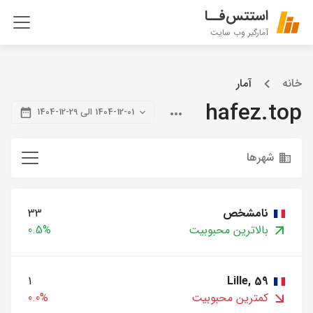
استتس‌فــا
آمارگیر وب سایت
خانه
آمار
hafez.top
1404-12-01 الی 29-12-1404
شهرها
نامشخص
33
بالاترین محبوبیت
0.5%
1
Lille, 59
کمترین محبوبیت
0.0%