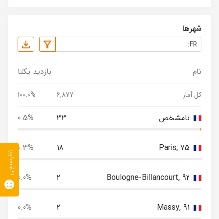
شهرها
نام
بازدید یکتا
کل آمار
6,877
100.0%
نامشخص
33
0.5%
0.3%
18
Paris, 75
نظرسنجی
0.0%
2
Boulogne-Billancourt, 92
0.0%
2
Massy, 91