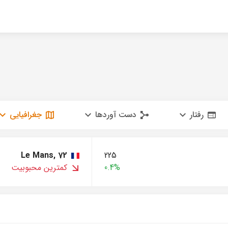
رفتار
دست آوردها
جغرافیایی
Le Mans, 72
225
0.4%
کمترین محبوبیت