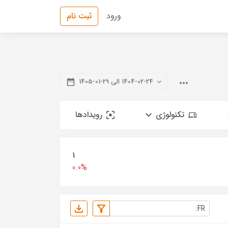
ورود
ثبت نام
1404-02-24 الی 29-01-1405
تکنولوژی
رویدادها
1
0.0%