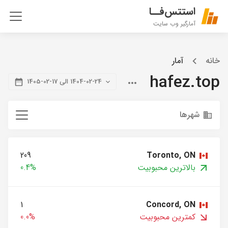
استتس‌فــا
آمارگیر وب سایت
خانه
آمار
hafez.top
1404-02-24 الی 17-02-1405
شهرها
209
Toronto, ON
بالاترین محبوبیت
0.4%
1
Concord, ON
کمترین محبوبیت
0.0%