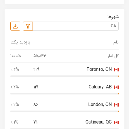
شهرها
نام
بازدید یکتا
کل آمار
55,833
100.0%
0.4%
209
Toronto, ON
0.2%
121
Calgary, AB
0.2%
86
London, ON
0.1%
71
Gatineau, QC