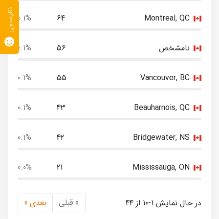
نظرسنجی
0.1%
64
Montreal, QC
نامشخص
56
0.1%
0.1%
55
Vancouver, BC
0.1%
43
Beauharnois, QC
0.1%
42
Bridgewater, NS
0.0%
21
Mississauga, ON
« قبلی
بعدی »
در حال نمایش 1-10 از 44