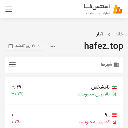
استتس‌فــا
آمارگیر وب سایت
خانه
آمار
hafez.top
۳۰ روز گذشته
شهرها
نامشخص
3,149
بالاترین محبوبیت
30.7%
1
, 9
کمترین محبوبیت
0.0%