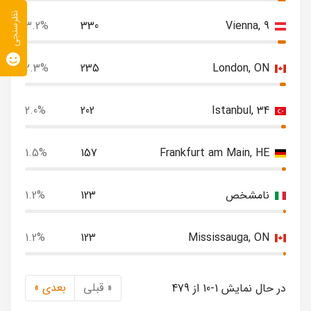
نظرسنجی
3.2%
330
Vienna, 9
2.3%
235
London, ON
2.0%
202
Istanbul, 34
1.5%
157
Frankfurt am Main, HE
نامشخص
123
1.2%
1.2%
123
Mississauga, ON
« قبلی
بعدی »
در حال نمایش 1-10 از 479