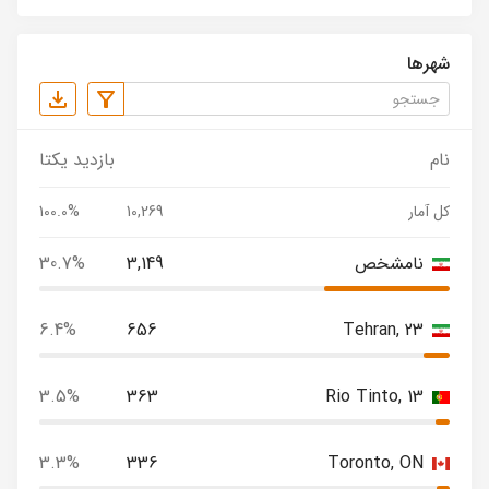
شهرها
نام
بازدید یکتا
کل آمار
10,269
100.0%
نامشخص
3,149
30.7%
6.4%
656
Tehran, 23
3.5%
363
Rio Tinto, 13
3.3%
336
Toronto, ON