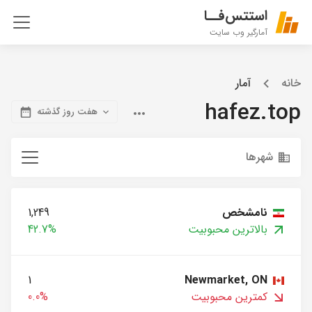
استتس‌فــا
آمارگیر وب سایت
خانه
آمار
hafez.top
هفت روز گذشته
شهرها
نامشخص
1,249
بالاترین محبوبیت
42.7%
1
Newmarket, ON
کمترین محبوبیت
0.0%