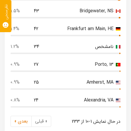
نظرسنجی
1.5%
43
Bridgewater, NS
1.4%
42
Frankfurt am Main, HE
نامشخص
34
1.2%
0.9%
27
Porto, 13
0.9%
25
Amherst, MA
0.8%
24
Alexandria, VA
« قبلی
بعدی »
در حال نمایش 1-10 از 233