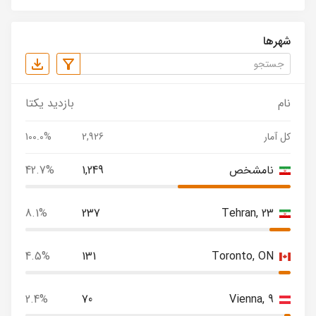
شهرها
نام
بازدید یکتا
کل آمار
2,926
100.0%
نامشخص
1,249
42.7%
8.1%
237
Tehran, 23
4.5%
131
Toronto, ON
2.4%
70
Vienna, 9