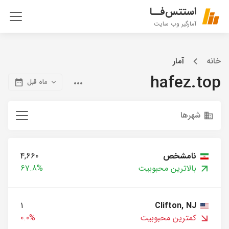
استتس‌فــا
آمارگیر وب سایت
خانه
آمار
hafez.top
ماه قبل
شهرها
نامشخص
4,660
بالاترین محبوبیت
67.8%
1
Clifton, NJ
کمترین محبوبیت
0.0%