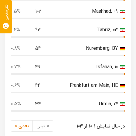
نظرسنجی
1.5%
103
Mashhad, 09
1.4%
93
Tabriz, 03
0.8%
54
Nuremberg, BY
0.7%
49
Isfahan, 10
0.6%
44
Frankfurt am Main, HE
0.5%
34
Urmia, 04
« قبلی
بعدی »
در حال نمایش 1-10 از 103