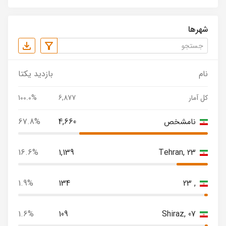
شهرها
نام
بازدید یکتا
کل آمار
6,877
100.0%
نامشخص
4,660
67.8%
16.6%
1,139
Tehran, 23
1.9%
134
, 23
1.6%
109
Shiraz, 07