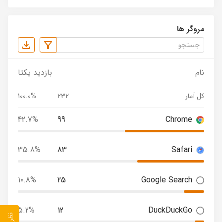
مروگر ها
نام
بازدید یکتا
کل آمار
232
100.0%
42.7%
99
Chrome
35.8%
83
Safari
10.8%
25
Google Search
5.2%
12
DuckDuckGo