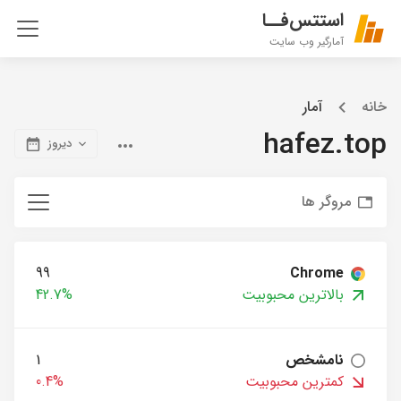
استتس‌فــا
آمارگیر وب سایت
خانه
آمار
hafez.top
دیروز
مروگر ها
99
Chrome
بالاترین محبوبیت
42.7%
نامشخص
1
کمترین محبوبیت
0.4%