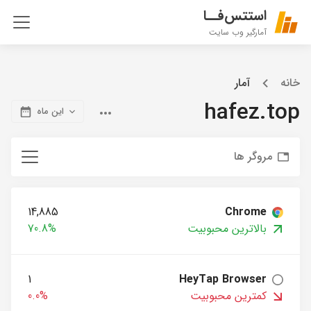
استتس‌فــا
آمارگیر وب سایت
خانه
آمار
hafez.top
این ماه
مروگر ها
14,885
Chrome
بالاترین محبوبیت
70.8%
1
HeyTap Browser
کمترین محبوبیت
0.0%