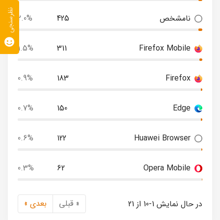
نظرسنجی
نامشخص
425
2.0%
1.5%
311
Firefox Mobile
0.9%
183
Firefox
0.7%
150
Edge
0.6%
122
Huawei Browser
0.3%
62
Opera Mobile
« قبلی
بعدی »
در حال نمایش 1-10 از 21