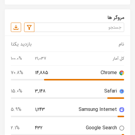
مروگر ها
نام
بازدید یکتا
کل آمار
21,037
100.0%
70.8%
14,885
Chrome
15.0%
3,148
Safari
5.9%
1,243
Samsung Internet
2.1%
432
Google Search