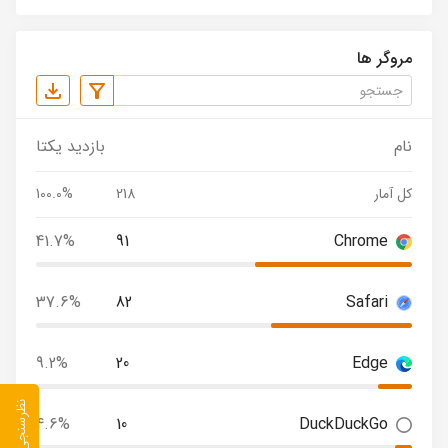
مروگر ها
نام
بازدید یکتا
کل آمار
218
100.0%
41.7%
91
Chrome
37.6%
82
Safari
9.2%
20
Edge
نظرسنجی
4.6%
10
DuckDuckGo