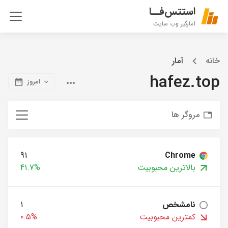
استتس‌فــا
آمارگیر وب سایت
خانه
آمار
hafez.top
امروز
مروگر ها
91
Chrome
بالاترین محبوبیت
41.7%
نامشخص
1
کمترین محبوبیت
0.5%