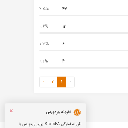
2.5%
47
0.6%
12
0.3%
6
0.2%
4
›
2
1
‹
×
افزونه وردپرس
افزونه آمارگیر StatsFA برای وردپرس با