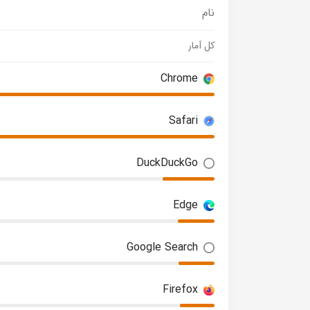
نام
کل آمار
Chrome
Safari
DuckDuckGo
Edge
Google Search
Firefox