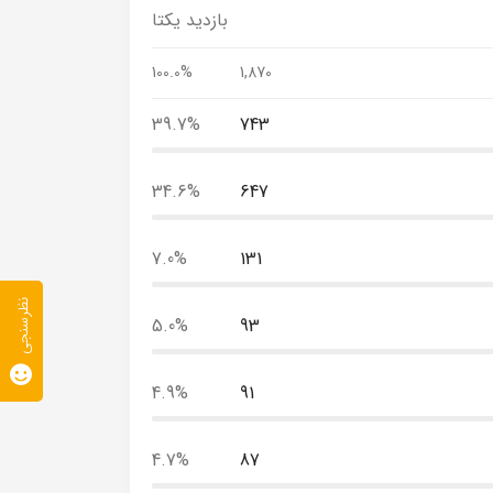
بازدید یکتا
100.0%
1,870
39.7%
743
34.6%
647
7.0%
131
نظرسنجی
5.0%
93
4.9%
91
4.7%
87