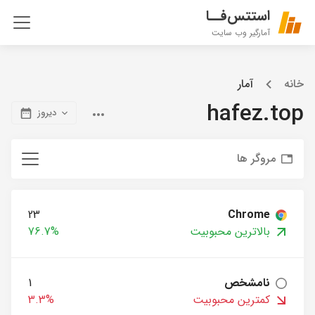
استتس‌فــا
آمارگیر وب سایت
خانه
آمار
hafez.top
دیروز
مروگر ها
23
Chrome
بالاترین محبوبیت
76.7%
نامشخص
1
کمترین محبوبیت
3.3%