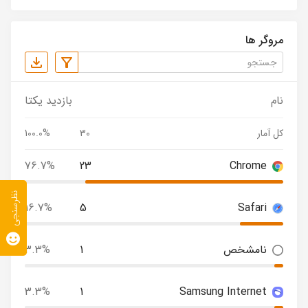
مروگر ها
نام
بازدید یکتا
کل آمار
30
100.0%
76.7%
23
Chrome
نظرسنجی
16.7%
5
Safari
نامشخص
1
3.3%
3.3%
1
Samsung Internet