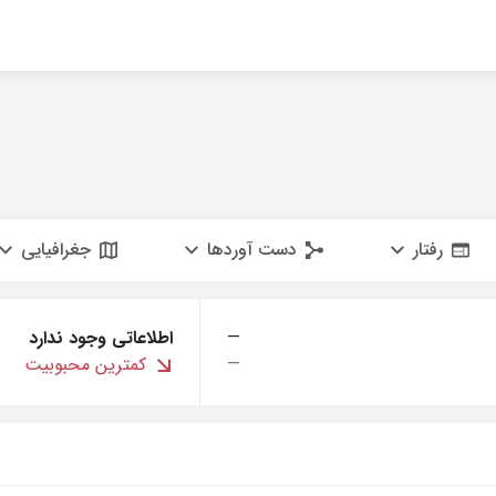
رفتار
دست آوردها
جغرافیایی
—
اطلاعاتی وجود ندارد
—
کمترین محبوبیت