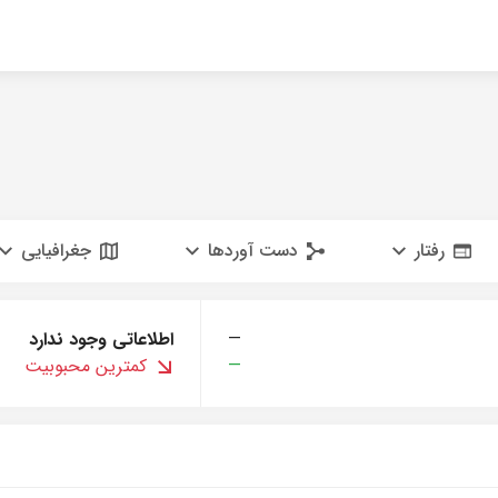
رفتار
دست آوردها
جغرافیایی
—
اطلاعاتی وجود ندارد
—
کمترین محبوبیت