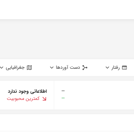
رفتار
دست آوردها
جغرافیایی
—
اطلاعاتی وجود ندارد
—
کمترین محبوبیت