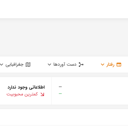
رفتار
دست آوردها
جغرافیایی
—
اطلاعاتی وجود ندارد
—
کمترین محبوبیت