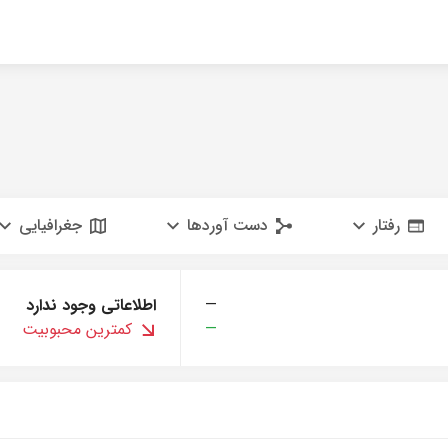
رفتار
دست آوردها
جغرافیایی
—
اطلاعاتی وجود ندارد
—
کمترین محبوبیت