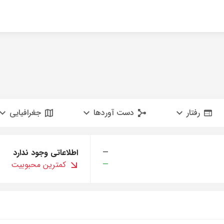
رفتار
دست آوردها
جغرافیایی
—
اطلاعاتی وجود ندارد
—
کمترین محبوبیت