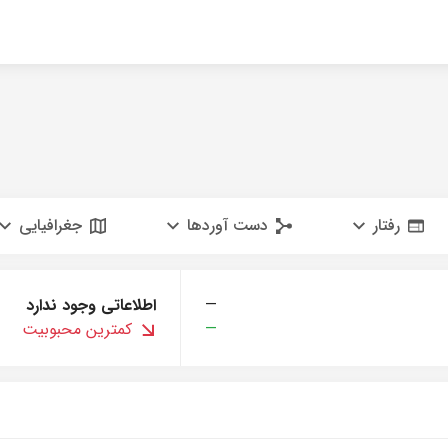
رفتار
دست آوردها
جغرافیایی
—
اطلاعاتی وجود ندارد
—
کمترین محبوبیت