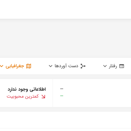
رفتار
دست آوردها
جغرافیایی
—
اطلاعاتی وجود ندارد
—
کمترین محبوبیت