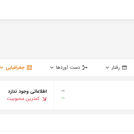
رفتار
دست آوردها
جغرافیایی
—
اطلاعاتی وجود ندارد
—
کمترین محبوبیت