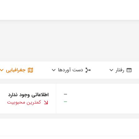
رفتار
دست آوردها
جغرافیایی
—
اطلاعاتی وجود ندارد
—
کمترین محبوبیت