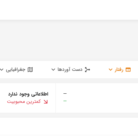
رفتار
دست آوردها
جغرافیایی
—
اطلاعاتی وجود ندارد
—
کمترین محبوبیت