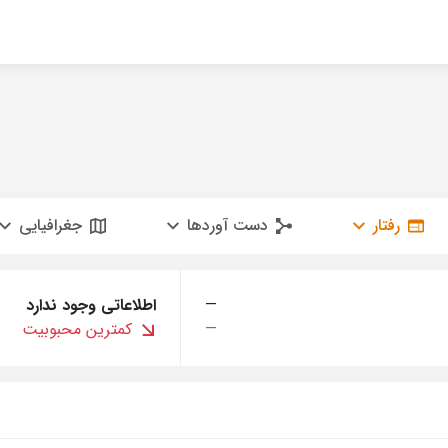
رفتار
دست آوردها
جغرافیایی
—
اطلاعاتی وجود ندارد
—
کمترین محبوبیت