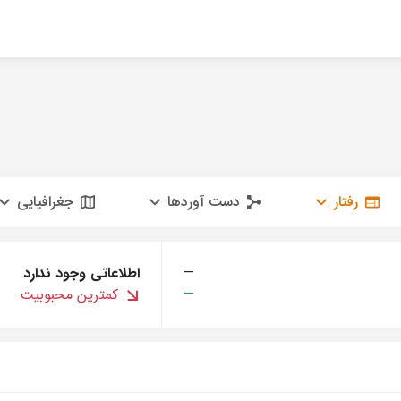
رفتار
دست آوردها
جغرافیایی
—
اطلاعاتی وجود ندارد
—
کمترین محبوبیت