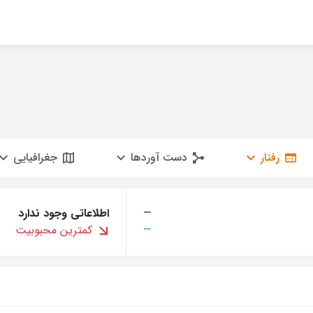
رفتار
دست آوردها
جغرافیایی
—
اطلاعاتی وجود ندارد
—
کمترین محبوبیت