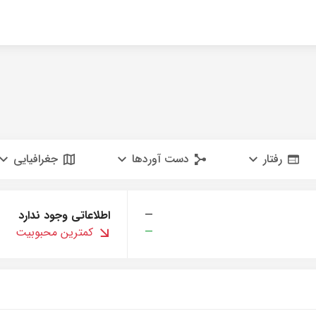
رفتار
دست آوردها
جغرافیایی
—
اطلاعاتی وجود ندارد
—
کمترین محبوبیت