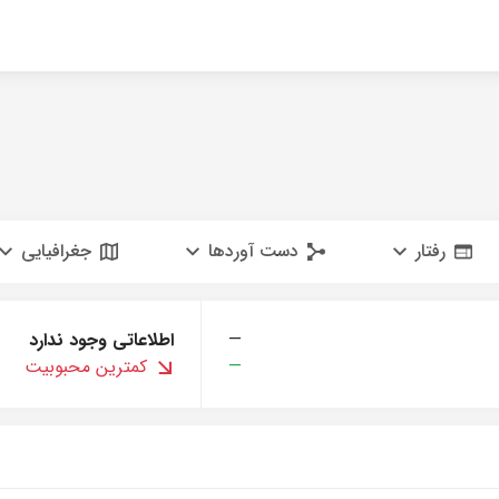
رفتار
دست آوردها
جغرافیایی
—
اطلاعاتی وجود ندارد
—
کمترین محبوبیت