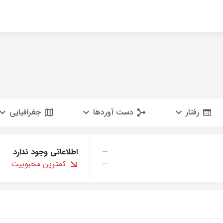
رفتار
دست آوردها
جغرافیایی
—
اطلاعاتی وجود ندارد
—
کمترین محبوبیت