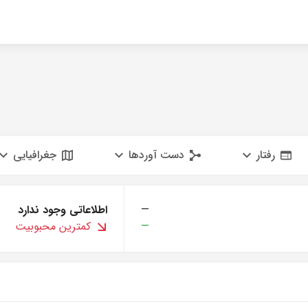
رفتار
دست آوردها
جغرافیایی
—
اطلاعاتی وجود ندارد
—
کمترین محبوبیت