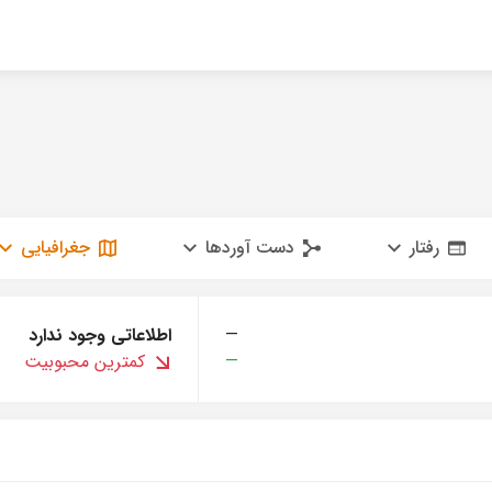
رفتار
دست آوردها
جغرافیایی
—
اطلاعاتی وجود ندارد
—
کمترین محبوبیت