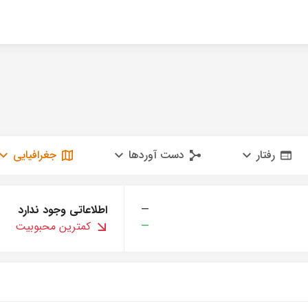
رفتار
دست آوردها
جغرافیایی
—
اطلاعاتی وجود ندارد
—
کمترین محبوبیت