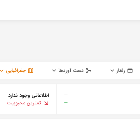
رفتار
دست آوردها
جغرافیایی
—
اطلاعاتی وجود ندارد
—
کمترین محبوبیت