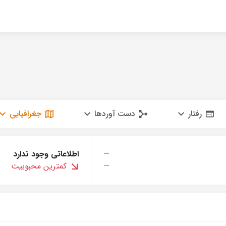
رفتار
دست آوردها
جغرافیایی
—
اطلاعاتی وجود ندارد
—
کمترین محبوبیت