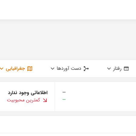
رفتار
دست آوردها
جغرافیایی
—
اطلاعاتی وجود ندارد
—
کمترین محبوبیت