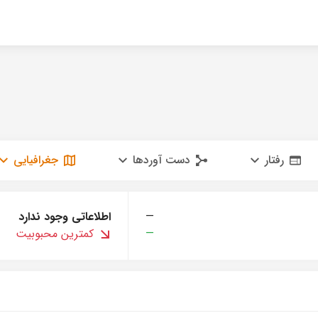
رفتار
دست آوردها
جغرافیایی
—
اطلاعاتی وجود ندارد
—
کمترین محبوبیت