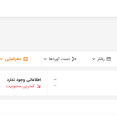
رفتار
دست آوردها
جغرافیایی
—
اطلاعاتی وجود ندارد
—
کمترین محبوبیت