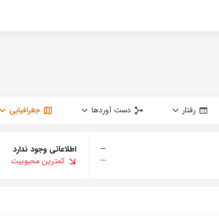
رفتار
دست آوردها
جغرافیایی
—
اطلاعاتی وجود ندارد
—
کمترین محبوبیت