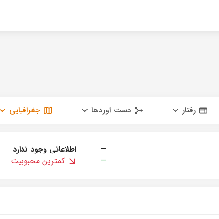
رفتار
دست آوردها
جغرافیایی
—
اطلاعاتی وجود ندارد
—
کمترین محبوبیت