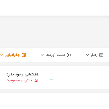
رفتار
دست آوردها
جغرافیایی
—
اطلاعاتی وجود ندارد
—
کمترین محبوبیت