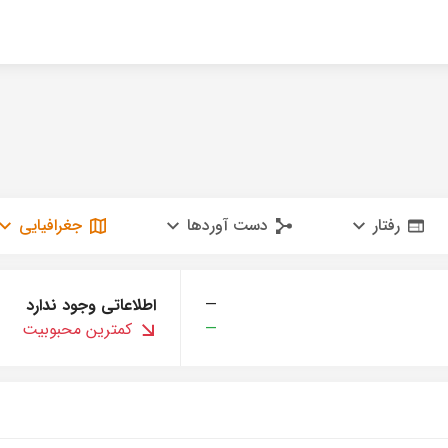
رفتار
دست آوردها
جغرافیایی
—
اطلاعاتی وجود ندارد
—
کمترین محبوبیت