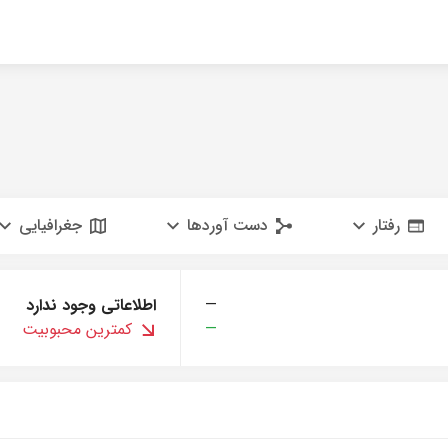
رفتار
دست آوردها
جغرافیایی
—
اطلاعاتی وجود ندارد
—
کمترین محبوبیت