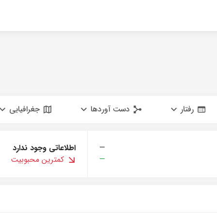
رفتار
دست آوردها
جغرافیایی
—
اطلاعاتی وجود ندارد
—
کمترین محبوبیت