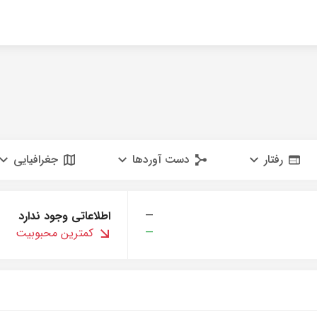
رفتار
دست آوردها
جغرافیایی
—
اطلاعاتی وجود ندارد
—
کمترین محبوبیت