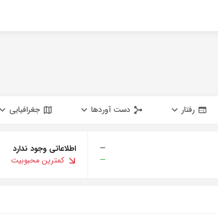
رفتار
دست آوردها
جغرافیایی
—
اطلاعاتی وجود ندارد
—
کمترین محبوبیت