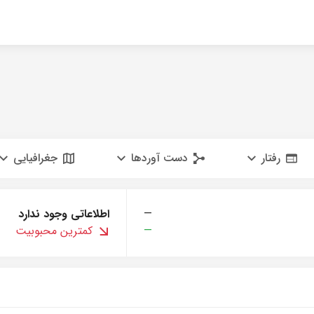
رفتار
دست آوردها
جغرافیایی
—
اطلاعاتی وجود ندارد
—
کمترین محبوبیت