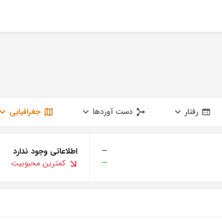
رفتار
دست آوردها
جغرافیایی
—
اطلاعاتی وجود ندارد
—
کمترین محبوبیت