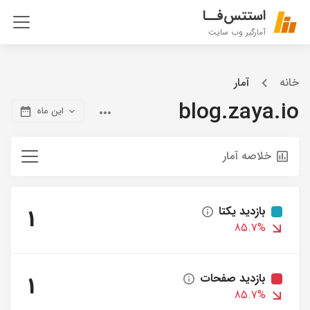
استتس‌فــا
آمارگیر وب سایت
خانه
آمار
blog.zaya.io
این ماه
خلاصه آمار
بازدید یکتا
1
85.7%
بازدید صفحات
1
85.7%