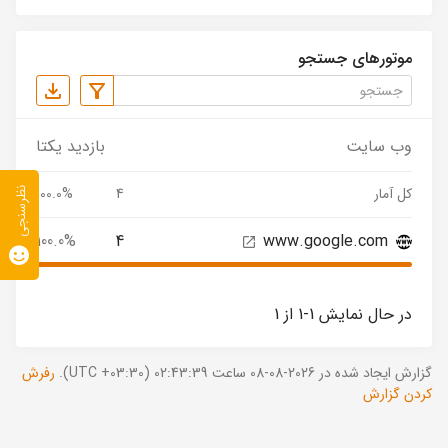
موتورهای جستجو
وب سایت
بازدید یکتا
کل آمار
4
100.0%
نظرسنجی
100.0%
4
www.google.com
در حال نمایش 1-1 از 1
گزارش ایجاد شده در 2026-08-08 ساعت 02:43:39 (UTC +03:30).
رفرش
کردن گزارش