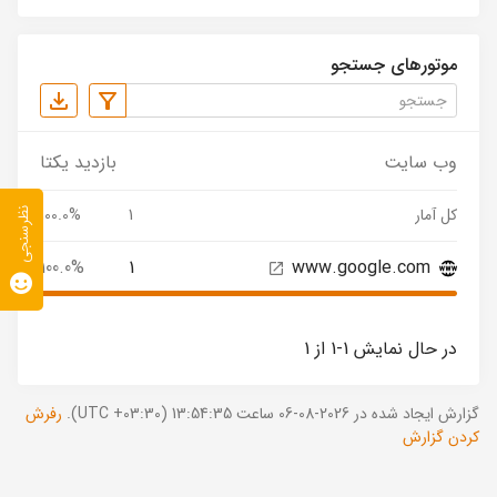
موتورهای جستجو
وب سایت
بازدید یکتا
کل آمار
1
100.0%
نظرسنجی
100.0%
1
www.google.com
در حال نمایش 1-1 از 1
گزارش ایجاد شده در 2026-08-06 ساعت 13:54:35 (UTC +03:30).
رفرش
کردن گزارش