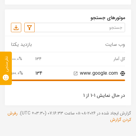
موتورهای جستجو
وب سایت
بازدید یکتا
کل آمار
134
100.0%
نظرسنجی
100.0%
134
www.google.com
در حال نمایش 1-1 از 1
گزارش ایجاد شده در 2026-08-08 ساعت 07:16:33 (UTC +03:30).
رفرش
کردن گزارش